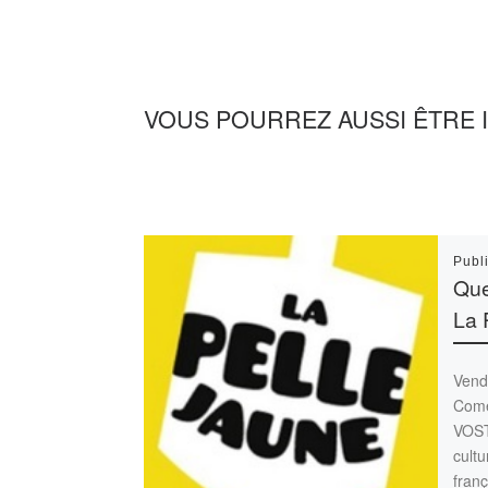
VOUS POURREZ AUSSI ÊTRE 
Publ
Que
La 
Vend
Comé
VOS
cultu
franç