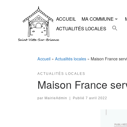
Skip
to
content
ACCUEIL
MA COMMUNE
ACTUALITÉS LOCALES
Accueil
»
Actualités locales
»
Maison France servi
ACTUALITÉS LOCALES
Maison France serv
par
MairieAdmin
|
Publié
7 avril 2022